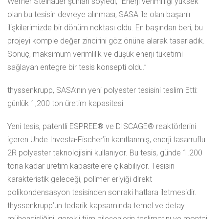
Werner Steinauer şunları söyledi; “Enerji verimliliği yüksek
olan bu tesisin devreye alınması, SASA ile olan başarılı
ilişkilerimizde bir dönüm noktası oldu. En başından beri, bu
projeyi komple değer zincirini göz önüne alarak tasarladık.
Sonuç, maksimum verimlilik ve düşük enerji tüketimi
sağlayan entegre bir tesis konsepti oldu.”
thyssenkrupp, SASA’nın yeni polyester tesisini teslim Etti:
günlük 1,200 ton üretim kapasitesi
Yeni tesis, patentli ESPREE® ve DISCAGE® reaktörlerini
içeren Uhde Investa-Fischer’in kanıtlanmış, enerji tasarruflu
2R polyester teknolojisini kullanıyor. Bu tesis, günde 1.200
tona kadar üretim kapasitelere çıkabiliyor. Tesisin
karakteristik geleceği, polimer eriyiği direkt
polikondensasyon tesisinden sonraki hatlara iletmesidir.
thyssenkrupp’un tedarik kapsamında temel ve detay
mühendisliğini, gerekli tüm bileşenlerin teslimatını ve montaj