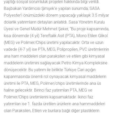
yaptığı sosyal sorumluluk projeleri hakkında bilgi verildi.
Başbakan Yardımcısı Şimşek'e yapılan sunumda, SASA
Polyester’i önümüzdeki dönem yapacağı yaklaşık 3.5 milyar
dolarlık yatırımların detayları anlatıldı. Sasa Yönetim Kurulu
Üyesi ve Genel Müdür Mehmet Şeker, "Bu proje kapsamında,
kısa dönemde (4 yıl) Tereftalik Asit (PTA), Mono Etilen Glikol
(MEG) ve Polimer/Chips üretimi yapılacaktır. Orta ve uzun
vadede (4-7 yıl) ise PTA, MEG, Polipropilen, PVC üretimlerinin
ana ham maddeleri olan paraksilen ve etilen gibi kimyasal
maddelerin üretimini sağlayacak Petro Kimya Kompleksine
dönüşecektir. Bu yatırım ile birlikte Türkiye Cari açığın
kapanmasında önemli rol oynayacak kimyasal maddelerin
üretimi ile PTA, MEG, Polimer/chips üretimlerinde ana üs
haline gelecektir. Birinci faz yatırımları PTA, MEG ve
Polimer/Chips üretimlerini kapsamaktadır. İkinci faz
yatırımları ise 1. fazda üretilen ürünlerin ana hammaddeleri
olan Paraksilen, Etilen ve bunlara bağlı diğer plastiklerin