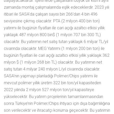
başlayacaklardır. İşletmede çalışanların büyük bir kısmı aynı
zamanda montaj çalışmalarında eşlik edeceklerdir. 2023 yılı
itibari ile SASA’da çalışan sayısı bin 266’dan 4 bin 496
seviyesine çıkmış olacaktır. PTA (2 milyon 400 bin ton)
yatırımı ile bugünün fiyatları ile cari açığı azaltıcı etkisi yıllık
yaklaşık 487 milyon 800 bin$ (1 milyon 707 bin 300 TL)
olacaktır. Bu yatırımın net satış tutarı yaklaşık 6 milyar TL/yıl
civarında olacaktır. MEG Yatırımı (1 milyon 200 bin ton) ile
bugünün fiyatları ile cari açığı azaltıcı etkisi yıllık yaklaşık 362
milyon $ (1 milyon 268 bin TL) olacaktır. Bu yatırımın net
satış tutarı 4 milyar 240 milyon L/yıl civarında olacaktır.
SASA’nın yapmayı planladığı Polimer/Chips yatırımı ile
mevcut polimer yıllık üretim 322 bin ton/yıl kapasiteden
2022 yılında 2 milyon 527 milyon ton/yıl kapasiteye
yükselecektir. Bu yatırım projelerinin tamamlanmasından
sonra Türkiye’nin Polimer/Chips ihtiyacı için dışa bağımlılığına
son verilecektir ve ihracatçı konuma geçecektir. Bu yatırımın