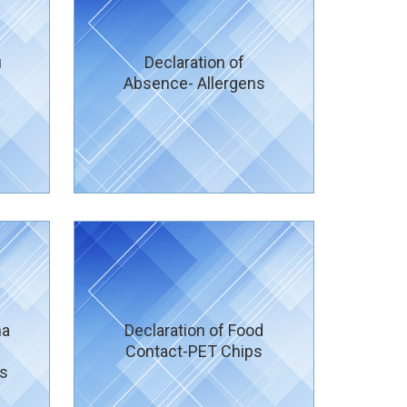
ı
Declaration of
Absence- Allergens
na
Declaration of Food
Contact-PET Chips
ps