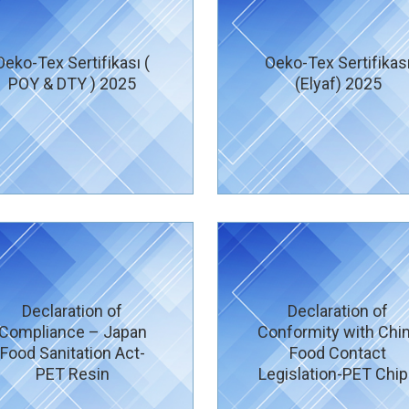
Oeko-Tex Sertifikası (
Oeko-Tex Sertifikas
POY & DTY ) 2025
(Elyaf) 2025
Declaration of
Declaration of
Compliance – Japan
Conformity with Chi
Food Sanitation Act-
Food Contact
PET Resin
Legislation-PET Chi