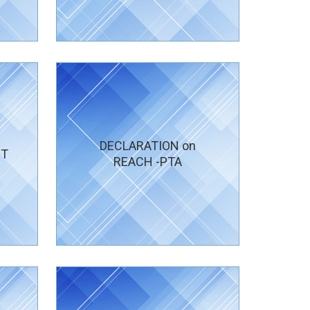
DECLARATION on
ET
REACH -PTA