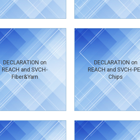
DECLARATION on
DECLARATION on
REACH and SVCH-
REACH and SVCH-P
Fiber&Yarn
Chips