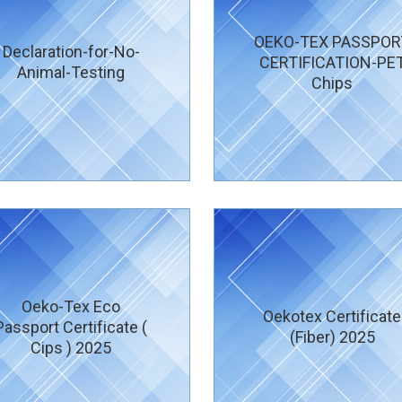
OEKO-TEX PASSPOR
Declaration-for-No-
CERTIFICATION-PE
Animal-Testing
Chips
Oeko-Tex Eco
Oekotex Certificate
Passport Certificate (
(Fiber) 2025
Cips ) 2025