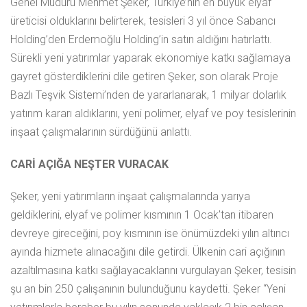
Genel Müdürü Mehmet Şeker, Türkiye’nin en büyük elyaf
üreticisi olduklarını belirterek, tesisleri 3 yıl önce Sabancı
Holding’den Erdemoğlu Holding’in satın aldığını hatırlattı.
Sürekli yeni yatırımlar yaparak ekonomiye katkı sağlamaya
gayret gösterdiklerini dile getiren Şeker, son olarak Proje
Bazlı Teşvik Sistemi’nden de yararlanarak, 1 milyar dolarlık
yatırım kararı aldıklarını, yeni polimer, elyaf ve poy tesislerinin
inşaat çalışmalarının sürdüğünü anlattı.
CARİ AÇIĞA NEŞTER VURACAK
Şeker, yeni yatırımların inşaat çalışmalarında yarıya
geldiklerini, elyaf ve polimer kısmının 1 Ocak’tan itibaren
devreye gireceğini, poy kısmının ise önümüzdeki yılın altıncı
ayında hizmete alınacağını dile getirdi. Ülkenin cari açığının
azaltılmasına katkı sağlayacaklarını vurgulayan Şeker, tesisin
şu an bin 250 çalışanının bulunduğunu kaydetti. Şeker “Yeni