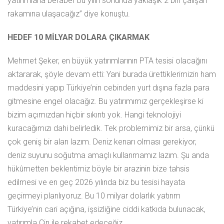
yatırımlarla beraber bu yılın sonunda yaklaşık 2 bin çalışan
rakamına ulaşacağız” diye konuştu.
HEDEF 10 MİLYAR DOLARA ÇIKARMAK
Mehmet Şeker, en büyük yatırımlarının PTA tesisi olacağını
aktararak, şöyle devam etti: Yani burada ürettiklerimizin ham
maddesini yapıp Türkiye’nin cebinden yurt dışına fazla para
gitmesine engel olacağız. Bu yatırımımız gerçekleşirse ki
bizim açımızdan hiçbir sıkıntı yok. Hangi teknolojiyi
kuracağımızı dahi belirledik. Tek problemimiz bir arsa, çünkü
çok geniş bir alan lazım. Deniz kenarı olması gerekiyor,
deniz suyunu soğutma amaçlı kullanmamız lazım. Şu anda
hükûmetten beklentimiz böyle bir arazinin bize tahsis
edilmesi ve en geç 2026 yılında biz bu tesisi hayata
geçirmeyi planlıyoruz. Bu 10 milyar dolarlık yatırım
Türkiye’nin cari açığına, işsizliğine ciddi katkıda bulunacak,
yatırımla Çin ile rekabet edeceğiz.