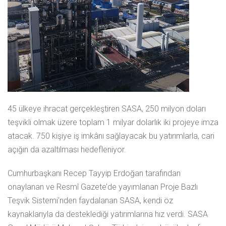
45 ülkeye ihracat gerçekleştiren SASA, 250 milyon doları
teşvikli olmak üzere toplam 1 milyar dolarlık iki projeye imza
atacak. 750 kişiye iş imkânı sağlayacak bu yatırımlarla, cari
açığın da azaltılması hedefleniyor.
Cumhurbaşkanı Recep Tayyip Erdoğan tarafından
onaylanan ve Resmî Gazete’de yayımlanan Proje Bazlı
Teşvik Sistemi’nden faydalanan SASA, kendi öz
kaynaklarıyla da desteklediği yatırımlarına hız verdi. SASA