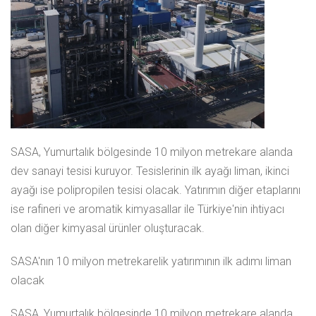
SASA, Yumurtalık bölgesinde 10 milyon metrekare alanda
dev sanayi tesisi kuruyor. Tesislerinin ilk ayağı liman, ikinci
ayağı ise polipropilen tesisi olacak. Yatırımın diğer etaplarını
ise rafineri ve aromatik kimyasallar ile Türkiye'nin ihtiyacı
olan diğer kimyasal ürünler oluşturacak.
SASA'nın 10 milyon metrekarelik yatırımının ilk adımı liman
olacak
SASA, Yumurtalık bölgesinde 10 milyon metrekare alanda