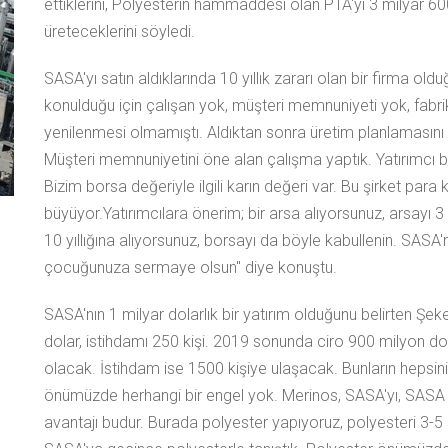
ettiklerini, Polyesterin hammaddesi olan PTA'yı 3 milyar 600
üreteceklerini söyledi.
SASA'yı satın aldıklarında 10 yıllık zararı olan bir firma o
konulduğu için çalışan yok, müşteri memnuniyeti yok, fab
yenilenmesi olmamıştı. Aldıktan sonra üretim planlamasını de
Müşteri memnuniyetini öne alan çalışma yaptık. Yatırımcı 
Bizim borsa değeriyle ilgili karın değeri var. Bu şirket para k
büyüyor.Yatırımcılara önerim; bir arsa alıyorsunuz, arsayı
10 yıllığına alıyorsunuz, borsayı da böyle kabullenin. SASA'n
çocuğunuza sermaye olsun" diye konuştu.
SASA'nın 1 milyar dolarlık bir yatırım olduğunu belirten Şe
dolar, istihdamı 250 kişi. 2019 sonunda ciro 900 milyon do
olacak. İstihdam ise 1500 kişiye ulaşacak. Bunların hepsini
önümüzde herhangi bir engel yok. Merinos, SASA'yı, SASA
avantajı budur. Burada polyester yapıyoruz, polyesteri 3-