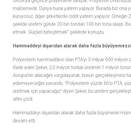
SASA'ya geçince polyesterle tanıştık. Polyester önümüzdek
malzemedir. Dünya buna yatırım yapıyor. Burada biz ona yö
kuruyoruz, diğer şirketlerde ciddi yatırım yapıyor. Örneğin
şekilde üretimi günde 20 bin tondan 100 bin tona ulaştı. Bun
etmek. Güçleri birleştirmek" şeklinde konuştu.
Hammaddeyi dışarıdan alarak daha fazla büyüyemezsi
Polyesterin hammaddesi olan PTA'yı 3 milyar 600 milyon dol
ifade eden Şeker, 2,5 milyon tonluk üretimin 1 milyon tonunu
Avrupa'nın alacağını vurgulayarak, bunun gerçekleşmesi hali
edemeyeceğini savundu. "Polyesterin yüzde 66'sı PTA, yüzde
üretmek için yapacağız" diyen Şeker, bu üretimi gerçekleşti
altını çizdi.
Hammaddeyi dışarıdan alarak daha fazla büyümenin mümkü
devam etti: