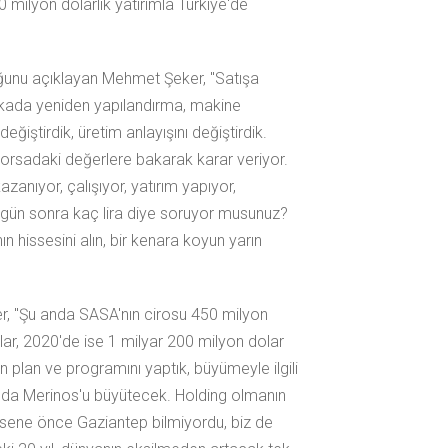
 milyon dolarlık yatırımla Türkiye'de
lduğunu açıklayan Mehmet Şeker, "Satışa
rikada yeniden yapılandırma, makine
ğiştirdik, üretim anlayışını değiştirdik.
borsadaki değerlere bakarak karar veriyor.
azanıyor, çalışıyor, yatırım yapıyor,
 3 gün sonra kaç lira diye soruyor musunuz?
ın hissesini alın, bir kenara koyun yarın
ker, "Şu anda SASA'nın cirosu 450 milyon
lar, 2020'de ise 1 milyar 200 milyon dolar
n plan ve programını yaptık, büyümeyle ilgili
 da Merinos'u büyütecek. Holding olmanın
5 sene önce Gaziantep bilmiyordu, biz de