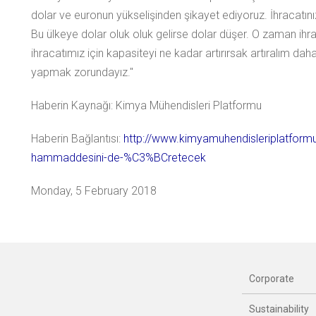
dolar ve euronun yükselişinden şikayet ediyoruz. İhracatı
Bu ülkeye dolar oluk oluk gelirse dolar düşer. O zaman ihra
ihracatımız için kapasiteyi ne kadar artırırsak artıralım da
yapmak zorundayız."
Haberin Kaynağı: Kimya Mühendisleri Platformu
Haberin Bağlantısı:
http://www.kimyamuhendisleriplatformu
hammaddesini-de-%C3%BCretecek
Monday, 5 February 2018
Corporate
Sustainability