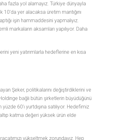
ha fazla yol alamayız. Türkiye dünyayla
lk 10'da yer alacaksa üretim mantığını
yaptığı işin hammaddesini yapmalıyız.
emli markaların aksamları yapılıyor. Daha
erini yeni yatırımlarla hedeflerine en kısa
n Şeker, politikalarını değiştirdiklerini ve
 Holdinge bağlı bütün şirketlerin büyüdüğünü
üzde 60'ı yurtdışına satılıyor. Hedefimiz
zaltıp katma değeri yüksek ürün elde
hracatımızı yükseltmek zorundayız. Hep