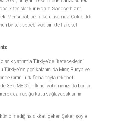
i 20 yıl, dünyanın eksilmeden artacak tek
nelik tesisler kuruyoruz. Sadece biz mi
 Zeki Mensucat, bizim kuruluşumuz. Çok ciddi
un bir tek sebebi var; birlikte hareket
niz
arlık yatırımla Türkiye'de üreteceklerini
 Türkiye'nin geri kalanını da Mısır, Rusya ve
nde Çin'in Türk firmalarıyla rekabet
 33'ü MEG'dir. İkinci yatırımımızı da bunları
rerek cari açığa katkı sağlayacaklarının
n olmadığına dikkati çeken Şeker, şöyle