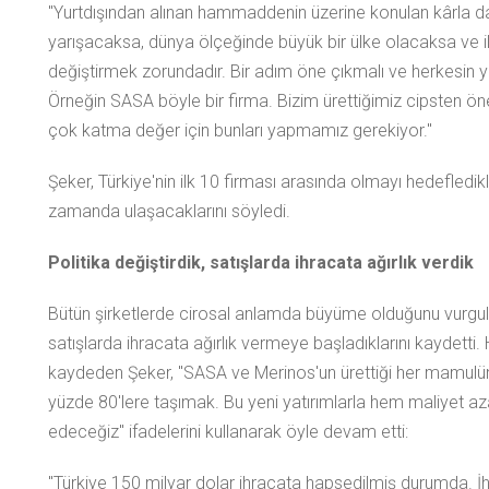
"Yurtdışından alınan hammaddenin üzerine konulan kârla da
yarışacaksa, dünya ölçeğinde büyük bir ülke olacaksa ve i
değiştirmek zorundadır. Bir adım öne çıkmalı ve herkesin 
Örneğin SASA böyle bir firma. Bizim ürettiğimiz cipsten ön
çok katma değer için bunları yapmamız gerekiyor."
Şeker, Türkiye'nin ilk 10 firması arasında olmayı hedefledikl
zamanda ulaşacaklarını söyledi.
Politika değiştirdik, satışlarda ihracata ağırlık verdik
Bütün şirketlerde cirosal anlamda büyüme olduğunu vurgulaya
satışlarda ihracata ağırlık vermeye başladıklarını kaydetti.
kaydeden Şeker, "SASA ve Merinos'un ürettiği her mamulün y
yüzde 80'lere taşımak. Bu yeni yatırımlarla hem maliyet a
edeceğiz" ifadelerini kullanarak öyle devam etti:
"Türkiye 150 milyar dolar ihracata hapsedilmiş durumda. İ