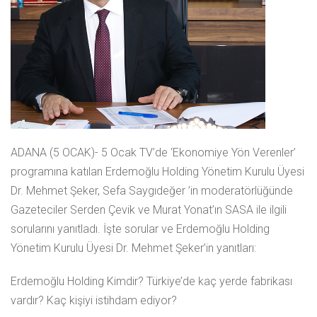
ADANA (5 OCAK)- 5 Ocak TV’de ‘Ekonomiye Yön Verenler’
programına katılan Erdemoğlu Holding Yönetim Kurulu Üyesi
Dr. Mehmet Şeker, Sefa Saygıdeğer ’in moderatörlüğünde
Gazeteciler Serden Çevik ve Murat Yonat’ın SASA ile ilgili
sorularını yanıtladı. İşte sorular ve Erdemoğlu Holding
Yönetim Kurulu Üyesi Dr. Mehmet Şeker’in yanıtları:
Erdemoğlu Holding Kimdir? Türkiye’de kaç yerde fabrikası
vardır? Kaç kişiyi istihdam ediyor?