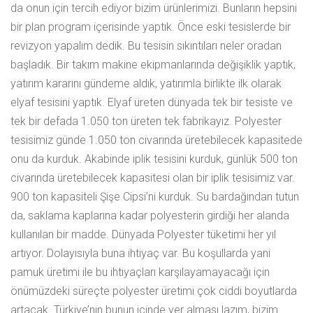
da onun için tercih ediyor bizim ürünlerimizi. Bunların hepsini
bir plan program içerisinde yaptık. Önce eski tesislerde bir
revizyon yapalım dedik. Bu tesisin sıkıntıları neler oradan
başladık. Bir takım makine ekipmanlarında değişiklik yaptık,
yatırım kararını gündeme aldık, yatırımla birlikte ilk olarak
elyaf tesisini yaptık. Elyaf üreten dünyada tek bir tesiste ve
tek bir defada 1.050 ton üreten tek fabrikayız. Polyester
tesisimiz günde 1.050 ton civarında üretebilecek kapasitede
onu da kurduk. Akabinde iplik tesisini kurduk, günlük 500 ton
civarında üretebilecek kapasitesi olan bir iplik tesisimiz var.
900 ton kapasiteli Şişe Cipsi’ni kurduk. Su bardağından tutun
da, saklama kaplarına kadar polyesterin girdiği her alanda
kullanılan bir madde. Dünyada Polyester tüketimi her yıl
artıyor. Dolayısıyla buna ihtiyaç var. Bu koşullarda yani
pamuk üretimi ile bu ihtiyaçları karşılayamayacağı için
önümüzdeki süreçte polyester üretimi çok ciddi boyutlarda
artacak. Türkiye’nin bunun içinde yer alması lazım, bizim