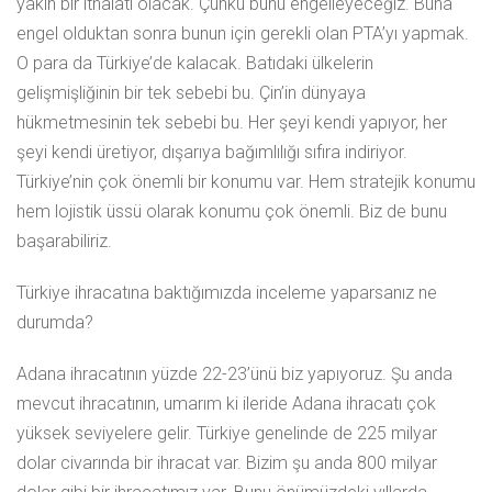
yakın bir ithalatı olacak. Çünkü bunu engelleyeceğiz. Buna
engel olduktan sonra bunun için gerekli olan PTA’yı yapmak.
O para da Türkiye’de kalacak. Batıdaki ülkelerin
gelişmişliğinin bir tek sebebi bu. Çin’in dünyaya
hükmetmesinin tek sebebi bu. Her şeyi kendi yapıyor, her
şeyi kendi üretiyor, dışarıya bağımlılığı sıfıra indiriyor.
Türkiye’nin çok önemli bir konumu var. Hem stratejik konumu
hem lojistik üssü olarak konumu çok önemli. Biz de bunu
başarabiliriz.
Türkiye ihracatına baktığımızda inceleme yaparsanız ne
durumda?
Adana ihracatının yüzde 22-23’ünü biz yapıyoruz. Şu anda
mevcut ihracatının, umarım ki ileride Adana ihracatı çok
yüksek seviyelere gelir. Türkiye genelinde de 225 milyar
dolar civarında bir ihracat var. Bizim şu anda 800 milyar