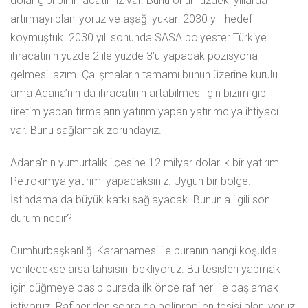
dolar gibi bir ihracatımız var. Bunu önümüzdeki yıllarda
artırmayı planlıyoruz ve aşağı yukarı 2030 yılı hedefi
koymuştuk. 2030 yılı sonunda SASA polyester Türkiye
ihracatının yüzde 2 ile yüzde 3’ü yapacak pozisyona
gelmesi lazım. Çalışmaların tamamı bunun üzerine kurulu
ama Adana’nın da ihracatının artabilmesi için bizim gibi
üretim yapan firmaların yatırım yapan yatırımcıya ihtiyacı
var. Bunu sağlamak zorundayız.
Adana'nın yumurtalık ilçesine 12 milyar dolarlık bir yatırım
Petrokimya yatırımı yapacaksınız. Uygun bir bölge.
İstihdama da büyük katkı sağlayacak. Bununla ilgili son
durum nedir?
Cumhurbaşkanlığı Kararnamesi ile buranın hangi koşulda
verilecekse arsa tahsisini bekliyoruz. Bu tesisleri yapmak
için düğmeye basıp burada ilk önce rafineri ile başlamak
istiyoruz. Rafineriden sonra da polipropilen tesisi planlıyoruz.