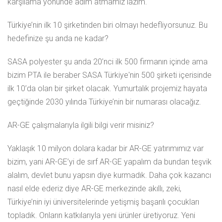
karşılama yönünde adım atmamız lazım.
Türkiye’nin ilk 10 şirketinden biri olmayı hedefliyorsunuz. Bu
hedefinize şu anda ne kadar?
SASA polyester şu anda 20’nci ilk 500 firmanın içinde ama
bizim PTA ile beraber SASA Türkiye'nin 500 şirketi içerisinde
ilk 10’da olan bir şirket olacak. Yumurtalık projemiz hayata
geçtiğinde 2030 yılında Türkiye’nin bir numarası olacağız.
AR-GE çalışmalarıyla ilgili bilgi verir misiniz?
Yaklaşık 10 milyon dolara kadar bir AR-GE yatırımımız var
bizim, yani AR-GE’yi de sırf AR-GE yapalım da bundan teşvik
alalım, devlet bunu yapsın diye kurmadık. Daha çok kazancı
nasıl elde ederiz diye AR-GE merkezinde akıllı, zeki,
Türkiye’nin iyi üniversitelerinde yetişmiş başarılı çocukları
topladık. Onların katkılarıyla yeni ürünler üretiyoruz. Yeni