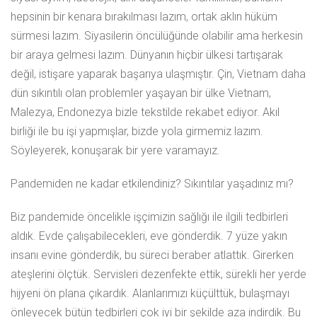
hepsinin bir kenara bırakılması lazım, ortak aklın hüküm
sürmesi lazım. Siyasilerin öncülüğünde olabilir ama herkesin
bir araya gelmesi lazım. Dünyanın hiçbir ülkesi tartışarak
değil, istişare yaparak başarıya ulaşmıştır. Çin, Vietnam daha
dün sıkıntılı olan problemler yaşayan bir ülke Vietnam,
Malezya, Endonezya bizle tekstilde rekabet ediyor. Akıl
birliği ile bu işi yapmışlar, bizde yola girmemiz lazım.
Söyleyerek, konuşarak bir yere varamayız.
Pandemiden ne kadar etkilendiniz? Sıkıntılar yaşadınız mı?
Biz pandemide öncelikle işçimizin sağlığı ile ilgili tedbirleri
aldık. Evde çalışabilecekleri, eve gönderdik. 7 yüze yakın
insanı evine gönderdik, bu süreci beraber atlattık. Girerken
ateşlerini ölçtük. Servisleri dezenfekte ettik, sürekli her yerde
hijyeni ön plana çıkardık. Alanlarımızı küçülttük, bulaşmayı
önleyecek bütün tedbirleri çok iyi bir şekilde aza indirdik. Bu