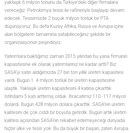
yaklaşık 6 milyon tonunu da Türkiye’deki diğer firmalara
vereceğiz. Petrokimya tesisi ile rafineriyle başlayıp devam
edecek. Tesisimizde 2 buçuk milyon tonluk bir PTA
düşünüyoruz. Bu defa Kuzey Afrika, Rusya ve Avrupa içine
alan bölgelerin tamamına satabileceğiniz şekilde bir
organizasyonun peşindeyiz.
Yatırımlara baktığımız zaman 2015 yılından bu yana firmanın
kapasitesine ek olarak yatırımlarınız ne kadar arttı? Biz
SASA'yı satın aldığımızda 27 bin ton yıllık üretim kapasitesi
vardı. Bugün 1. 4 milyon tonluk bir üretim kapasitesine
ulaştık. Yaklaşık üretim kapasitesini 4 katına çıkarttık.
İstihdamı 5 katı arttırmış olduk. İhracatımız 110 -117 milyon
dolardı. Bugün 428 milyon dolara çıkarttık. SASA'nın üretim
kalitesini de çok ciddi bir boyuta getirdik. Bugün artık üretim
kalitesi açısından SASA'nın rekabet edemeyeceği dünyada
hiçbir ülke ve tesis yok. Bu da büyük bir başarı, zaten Avrupa