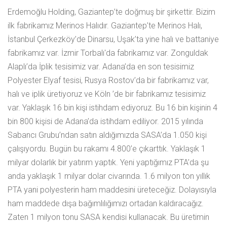
Erdemoğlu Holding, Gaziantep’te doğmuş bir şirkettir. Bizim
ilk fabrikamız Merinos Halıdır. Gaziantep’te Merinos Halı,
İstanbul Çerkezköy’de Dinarsu, Uşak’ta yine halı ve battaniye
fabrikamız var. İzmir Torbalı'da fabrikamız var. Zonguldak
Alaplı’da İplik tesisimiz var. Adana’da en son tesisimiz
Polyester Elyaf tesisi, Rusya Rostov’da bir fabrikamız var,
halı ve iplik üretiyoruz ve Köln ’de bir fabrikamız tesisimiz
var. Yaklaşık 16 bin kişi istihdam ediyoruz. Bu 16 bin kişinin 4
bin 800 kişisi de Adana’da istihdam ediliyor. 2015 yılında
Sabancı Grubu’ndan satın aldığımızda SASA’da 1.050 kişi
çalışıyordu. Bugün bu rakamı 4.800’e çıkarttık. Yaklaşık 1
milyar dolarlık bir yatırım yaptık. Yeni yaptığımız PTA’da şu
anda yaklaşık 1 milyar dolar civarında. 1.6 milyon ton yıllık
PTA yani polyesterin ham maddesini üreteceğiz. Dolayısıyla
ham maddede dışa bağımlılığımızı ortadan kaldıracağız.
Zaten 1 milyon tonu SASA kendisi kullanacak. Bu üretimin