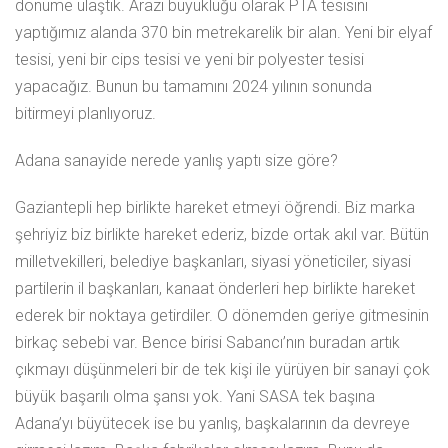
dönüme ulaştık. Arazi büyüklüğü olarak PTA tesisini
yaptığımız alanda 370 bin metrekarelik bir alan. Yeni bir elyaf
tesisi, yeni bir cips tesisi ve yeni bir polyester tesisi
yapacağız. Bunun bu tamamını 2024 yılının sonunda
bitirmeyi planlıyoruz.
Adana sanayide nerede yanlış yaptı size göre?
Gaziantepli hep birlikte hareket etmeyi öğrendi. Biz marka
şehriyiz biz birlikte hareket ederiz, bizde ortak akıl var. Bütün
milletvekilleri, belediye başkanları, siyasi yöneticiler, siyasi
partilerin il başkanları, kanaat önderleri hep birlikte hareket
ederek bir noktaya getirdiler. O dönemden geriye gitmesinin
birkaç sebebi var. Bence birisi Sabancı’nın buradan artık
çıkmayı düşünmeleri bir de tek kişi ile yürüyen bir sanayi çok
büyük başarılı olma şansı yok. Yani SASA tek başına
Adana’yı büyütecek ise bu yanlış, başkalarının da devreye