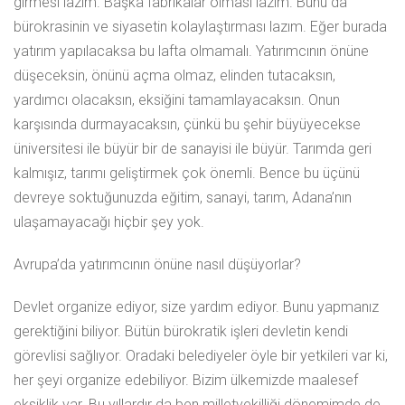
girmesi lazım. Başka fabrikalar olması lazım. Bunu da
bürokrasinin ve siyasetin kolaylaştırması lazım. Eğer burada
yatırım yapılacaksa bu lafta olmamalı. Yatırımcının önüne
düşeceksin, önünü açma olmaz, elinden tutacaksın,
yardımcı olacaksın, eksiğini tamamlayacaksın. Onun
karşısında durmayacaksın, çünkü bu şehir büyüyecekse
üniversitesi ile büyür bir de sanayisi ile büyür. Tarımda geri
kalmışız, tarımı geliştirmek çok önemli. Bence bu üçünü
devreye soktuğunuzda eğitim, sanayi, tarım, Adana’nın
ulaşamayacağı hiçbir şey yok.
Avrupa’da yatırımcının önüne nasıl düşüyorlar?
Devlet organize ediyor, size yardım ediyor. Bunu yapmanız
gerektiğini biliyor. Bütün bürokratik işleri devletin kendi
görevlisi sağlıyor. Oradaki belediyeler öyle bir yetkileri var ki,
her şeyi organize edebiliyor. Bizim ülkemizde maalesef
eksiklik var. Bu yıllardır da ben milletvekilliği dönemimde de