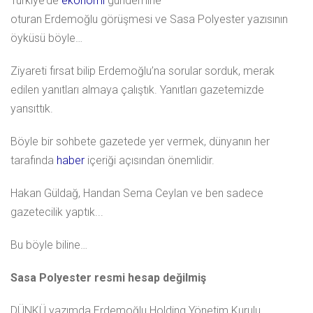
Türkiye’de
ekonomi
gündemine
oturan Erdemoğlu görüşmesi ve Sasa Polyester yazısının
öyküsü böyle…
Ziyareti fırsat bilip Erdemoğlu’na sorular sorduk, merak
edilen yanıtları almaya çalıştık. Yanıtları gazetemizde
yansıttık.
Böyle bir sohbete gazetede yer vermek, dünyanın her
tarafında
haber
içeriği açısından önemlidir.
Hakan Güldağ, Handan Sema Ceylan ve ben sadece
gazetecilik yaptık...
Bu böyle biline…
Sasa Polyester resmi hesap değilmiş
DÜNKÜ yazımda Erdemoğlu Holding Yönetim Kurulu