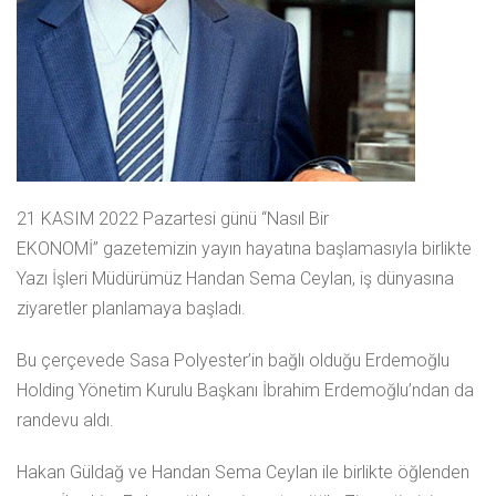
21 KASIM 2022 Pazartesi günü “Nasıl Bir
EKONOMİ” gazetemizin yayın hayatına başlamasıyla birlikte
Yazı İşleri Müdürümüz Handan Sema Ceylan, iş dünyasına
ziyaretler planlamaya başladı.
Bu çerçevede Sasa Polyester’in bağlı olduğu Erdemoğlu
Holding Yönetim Kurulu Başkanı İbrahim Erdemoğlu’ndan da
randevu aldı.
Hakan Güldağ ve Handan Sema Ceylan ile birlikte öğlenden