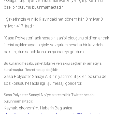
- Olağan dışı fiyat ve miktar hareketleriyle ilgili şirketimizin
özel bir durumu bulunmamaktadır.
- Şirketimizin yılın ilk 9 ayındaki net dönem kârı 8 milyar 8
milyon 417 liradır.
“Sasa Polyester” adlı hesabın sahibi olduğunu bildiren ancak
ismini açıklamayan kişiyle yazışırken hesaba bir kez daha
baktım, dün sabah konulan şu ibareyi gördüm:
Bu kullanıcı hesabı, şirket bilgi ve veri akışı sağlamak amacıyla
kurulmuştur. Resmi hesap değildir.
Sasa Polyester Sanayi A.Ş.’nin yatırımcı ilişkileri bölümü de
söz konusu hesapla ilgili şu mesajı gönderdi:
Sasa Polyester Sanayi A.Ş.’ye ait resmi bir Twitter hesabı
bulunmamaktadır.
Kaynak: ekonomim.
Haberin Bağlantısı: